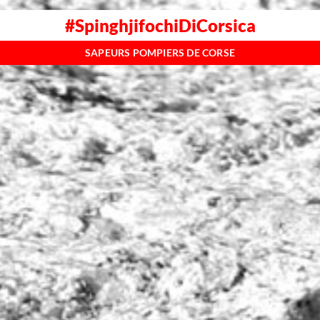
#SpinghjifochiDiCorsica
SAPEURS POMPIERS DE CORSE