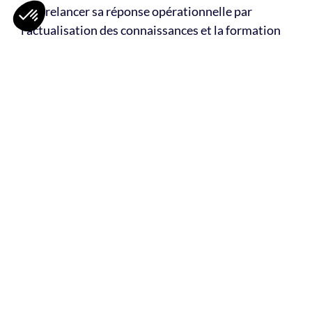
», va relancer sa réponse opérationnelle par
l’actualisation des connaissances et la formation
de spécialistes, l’adaptation de techniques
opérationnelles appliquées dans le cadre du feu en
volume clos ou semi-clos et l’acquisition de
matériels et d’équipements spécifiques.
Cela permettra en outre d’intervenir sur d’autres
sinistres présentant les mêmes caractéristiques et
contraintes qu’un feu de navire (feu de parc de
stationnement couvert, de tunnel…).
Le Conseiller Technique Départemental de
l’équipe PEL est le Sergent-Chef Rodolphe
Gambotti