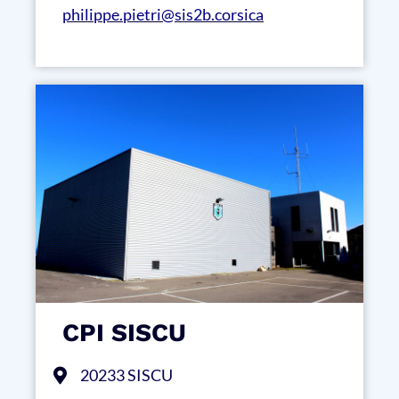
philippe.pietri@sis2b.corsica
CPI SISCU
20233 SISCU