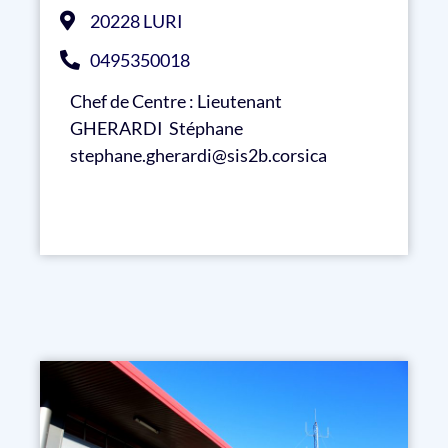
20228 LURI
0495350018
Chef de Centre : Lieutenant
GHERARDI Stéphane
stephane.gherardi@sis2b.corsica