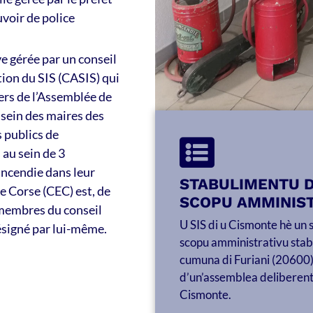
uvoir de police
e gérée par un conseil
tion du SIS (CASIS) qui
ers de l’Assemblée de
 sein des maires des
 publics de
au sein de 3
ncendie dans leur
STABULIMENTU DI
de Corse (CEC) est, de
SCOPU AMMINIS
 membres du conseil
U SIS di u Cismonte hè un s
ésigné par lui-même.
scopu amministrativu stabil
cumuna di Furiani (20600)
d’un’assemblea deliberente
Cismonte.