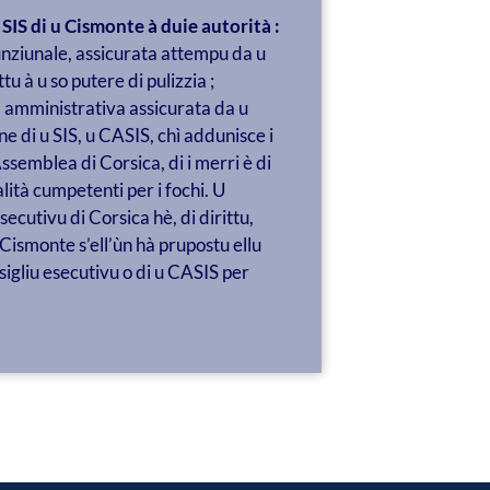
SIS di u Cismonte à duie autorità :
unziunale, assicurata attempu da u
tu à u so putere di pulizzia ;
 amministrativa assicurata da u
e di u SIS, u CASIS, chì addunisce i
l’Assemblea di Corsica, di i merri è di
alità cumpetenti per i fochi. U
secutivu di Corsica hè, di dirittu,
Cismonte s’ell’ùn hà prupostu ellu
igliu esecutivu o di u CASIS per