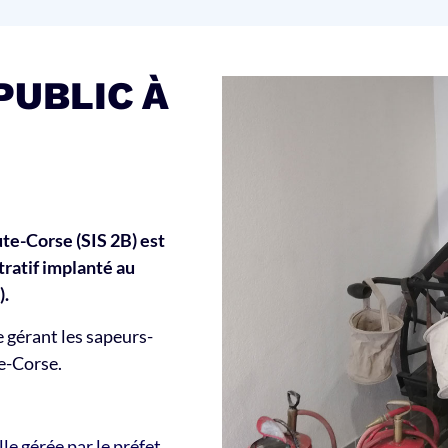
PUBLIC À
ute-Corse (SIS 2B) est
tratif implanté au
).
 gérant les sapeurs-
e-Corse.
le gérée par le préfet