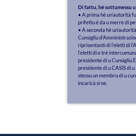
Di fattu, hè sottumessu u 
• A prima hè un’autorità f
prifettu è da u merre di pet
• A seconda hè un’autorità
Cunsigliu d’Amministrazion
riprisentanti di l’eletti di 
l’eletti di e trè intercumun
presidente di u Cunsigliu E
presidente di u CASIS di u 
stessu un membru di u cuns
incaricà si ne.