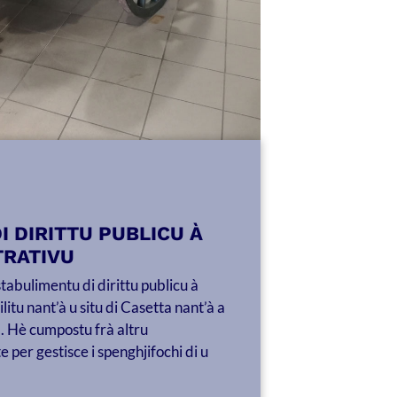
 DIRITTU PUBLICU À
TRATIVU
tabulimentu di dirittu publicu à
itu nant’à u situ di Casetta nant’à a
. Hè cumpostu frà altru
 per gestisce i spenghjifochi di u