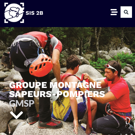
SIS 2B
GROUPE MONTAGNE
SAPEURS-POMPIERS
GMSP