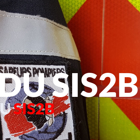
 DU SIS2B
 U
SIS2B