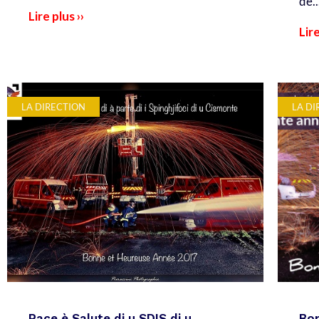
de..
Lire plus ››
Lire
LA DIRECTION
LA DI
Pace è Salute di u SDIS di u
Bon