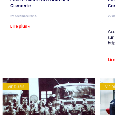
Cismonte
Co
29 décembre 2016
22 d
Lire plus ››
Acc
sur 
htt
Lire
VIE DU SIS
VIE D