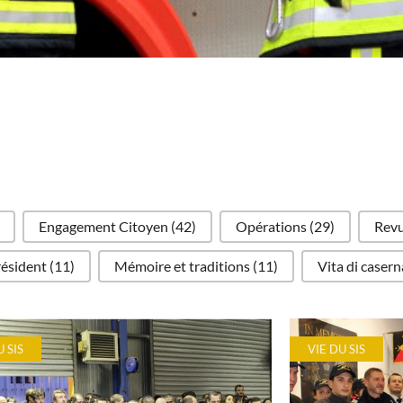
Engagement Citoyen
(42)
Opérations
(29)
Revu
résident
(11)
Mémoire et traditions
(11)
Vita di caser
U SIS
VIE DU SIS