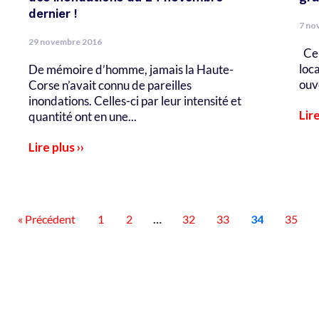
dernier !
7 no
29 novembre 2016
Ce 
loca
De mémoire d’homme, jamais la Haute-
ouv
Corse n’avait connu de pareilles
inondations. Celles-ci par leur intensité et
Lire
quantité ont en une...
Lire plus ››
« Précédent
1
2
…
32
33
34
35