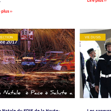
Lire plus ››
.
 plus ››
RECTION
VIE DU SIS
 Natale du SDIS de la Haute-
Les sapeur