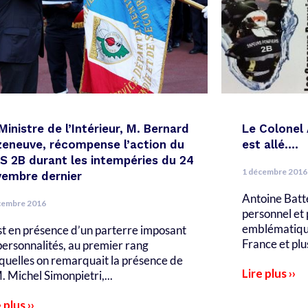
Ministre de l’Intérieur, M. Bernard
Le Colonel
eneuve, récompense l’action du
est allé….
S 2B durant les intempéries du 24
1 décembre 2016
embre dernier
Antoine Batte
cembre 2016
personnel et 
emblématique 
st en présence d’un parterre imposant
France et plus
personnalités, au premier rang
quelles on remarquait la présence de
Lire plus ››
 Michel Simonpietri,...
 plus ››