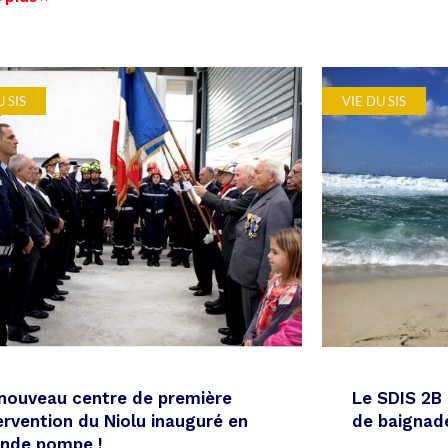
U SIS
VIE DU SIS
nouveau centre de première
Le SDIS 2B 
ervention du Niolu inauguré en
de baignade
ande pompe !