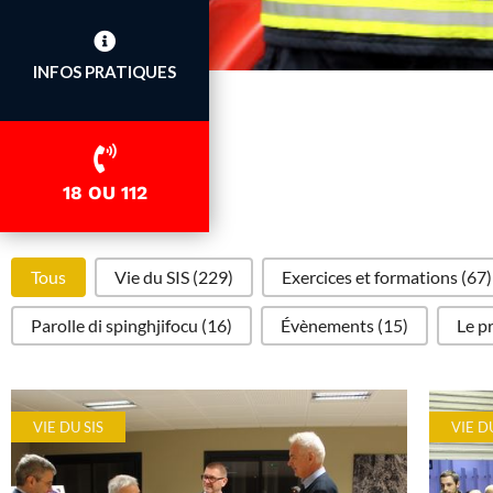
INFOS PRATIQUES
18 OU 112
tag
Tous
Vie du SIS
(229)
Exercices et formations
(67)
Parolle di spinghjifocu
(16)
Évènements
(15)
Le p
VIE DU SIS
VIE D