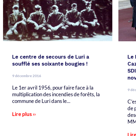
Le centre de secours de Luri a
Le 
soufflé ses soixante bougies !
Caz
SDI
9 décembre 2016
nov
Le 1er avril 1956, pour faire face à la
9 dé
multiplication des incendies de forêts, la
commune de Luri dans le...
C’e
de 
Lire plus ››
des
MM.
Lire