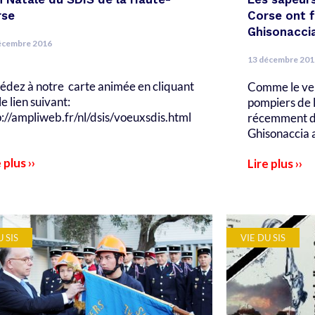
rse
Corse ont f
Ghisonacci
écembre 2016
13 décembre 201
édez à notre carte animée en cliquant
Comme le veut
le lien suivant:
pompiers de 
p://ampliweb.fr/nl/dsis/voeuxsdis.html
récemment d
Ghisonaccia a
 plus ››
Lire plus ››
U SIS
VIE DU SIS