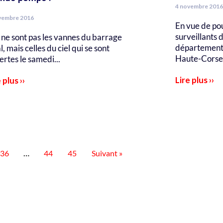
4 novembre 2016
vembre 2016
En vue de po
surveillants 
ne sont pas les vannes du barrage
départementa
l, mais celles du ciel qui se sont
Haute-Corse 
ertes le samedi...
Lire plus ››
 plus ››
36
…
44
45
Suivant »